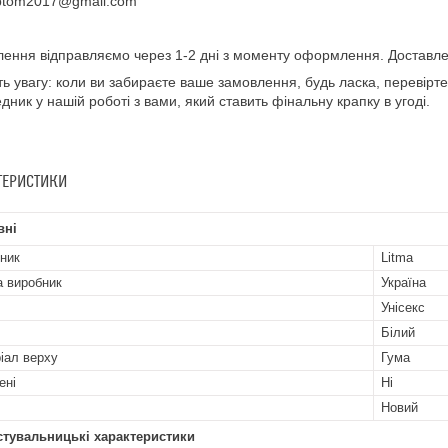
ptom2017@gmail.com
ення відправляємо через 1-2 дні з моменту оформлення. Доставле
ть увагу: коли ви забираєте ваше замовлення, будь ласка, перевірте 
дник у нашій роботі з вами, який ставить фінальну крапку в угоді.
ТЕРИСТИКИ
вні
ник
Litma
а виробник
Україна
Унісекс
Білий
іал верху
Гума
ені
Ні
Новий
стувальницькі характеристики