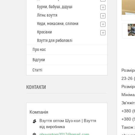
Бурки, бабуші, дідуші
Літнє взуття
Кеди, мокасини, сліпони
Кросівки
Взуття для риболовлі
Про нас
Відгуки
Статті
Розмір
23-26 (
Розмір
КОНТАКТИ
Мініма
Зв'яжі
+380 (
+380 (
Взуття оптом Шуз-хол | Взуття
від виробника
Також 
obuvoptom2017@gmail.com