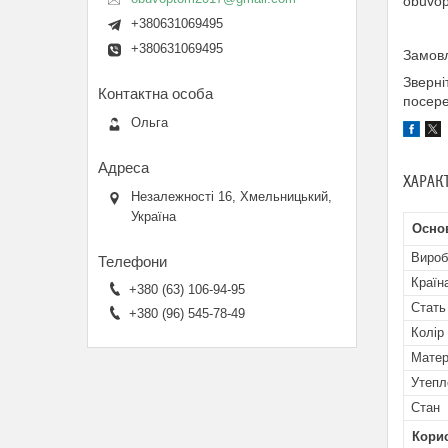
obuvo
+380631069495
+380631069495
Замовл
Зверні
посере
Ольга
ХАРАК
Незалежності 16, Хмельницький,
Україна
Осно
Вироб
Країн
+380 (63) 106-94-95
Стать
+380 (96) 545-78-49
Колір
Матер
Утепл
Стан
Кори