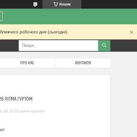
Кошик
ближчого робочого дня (сьогодні).
ПРО НАС
КОНТАКТИ
26 ЛІТМА ГУРТОМ
д:
БЛ 23-26 кам-ж чорн\біл
шт.