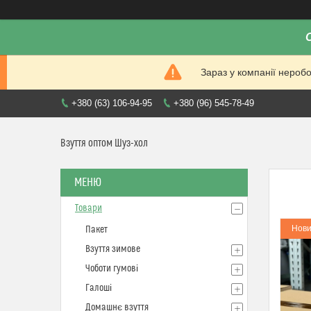
Зараз у компанії нероб
+380 (63) 106-94-95
+380 (96) 545-78-49
Взуття оптом Шуз-хол
Товари
Нови
Пакет
Взуття зимове
Чоботи гумові
Галоші
Домашнє взуття