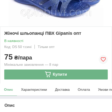
Жіночі шльопанці ПВХ Gipanis опт
В наявності
Код: DS 50 т.сині
Тільки опт
75
₴/пара
Мінімальне замовлення — 8 пар
Купити
Опис
Характеристики
Доставка
Оплата
Умови п
Опис