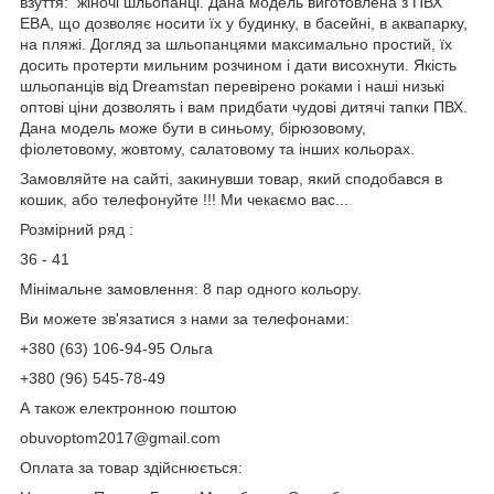
взуття: жіночі шльопанці. Дана модель виготовлена ​​з ПВХ
ЕВА, що дозволяє носити їх у будинку, в басейні, в аквапарку,
на пляжі. Догляд за шльопанцями максимально простий, їх
досить протерти мильним розчином і дати висохнути. Якість
шльопанців від Dreamstan перевірено роками і наші низькі
оптові ціни дозволять і вам придбати чудові дитячі тапки ПВХ.
Дана модель може бути в синьому, бірюзовому,
фіолетовому, жовтому, салатовому та інших кольорах.
Замовляйте на сайті, закинувши товар, який сподобався в
кошик, або телефонуйте !!! Ми чекаємо вас...
Розмірний ряд :
36 - 41
Мінімальне замовлення: 8 пар одного кольору.
Ви можете зв'язатися з нами за телефонами:
+380 (63) 106-94-95 Ольга
+380 (96) 545-78-49
А також електронною поштою
obuvoptom2017@gmail.com
Оплата за товар здійснюється: