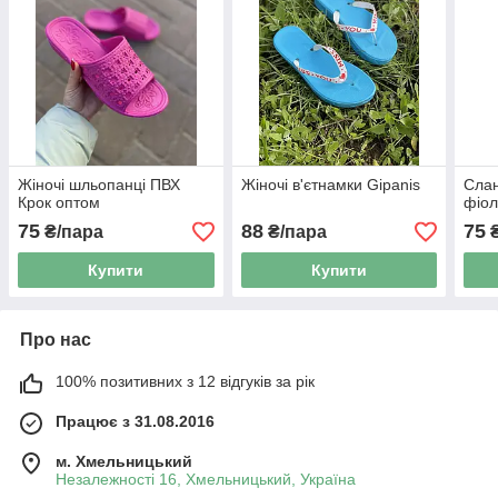
Жіночі шльопанці ПВХ
Жіночі в'єтнамки Gipanis
Слан
Крок оптом
фіол
75
88
75
₴/пара
₴/пара
₴
Купити
Купити
Про нас
100% позитивних з 12 відгуків за рік
Працює з 31.08.2016
м. Хмельницький
Незалежності 16, Хмельницький, Україна