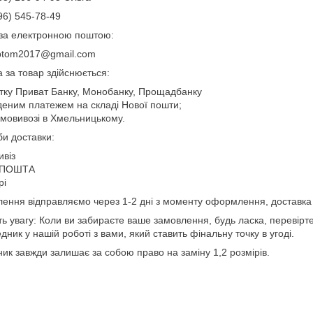
96) 545-78-49
за електронною поштою:
ptom2017@gmail.com
 за товар здійснюється:
тку Приват Банку, Монобанку, Прощадбанку
еним платежем на складі Нової пошти;
мовивозі в Хмельницькому.
и доставки:
віз
 ПОШТА
рі
ення відправляємо через 1-2 дні з моменту оформлення, доставка
ть увагу: Коли ви забираєте ваше замовлення, будь ласка, перевірте 
дник у нашій роботі з вами, який ставить фінальну точку в угоді.
ик завжди залишає за собою право на заміну 1,2 розмірів.