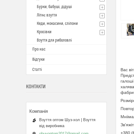
Бурки, бабуші, дідуші
Літнє взуття
Кеди, мокасини, сліпони
Кросівки
Взуття для риболовлі
Про нас
Відгуки
Статті
Вас ві
Предст
галоші
КОНТАКТИ
халява
фабриц
Розмір
Повтор
Мнііма
Взуття оптом Шуз-хол | Взуття
Зв'яжі
від виробника
+380 (
obuvoptom2017@gmail.com