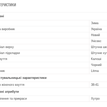
ТЕРИСТИКИ
вні
Зима
а виробник
Україна
Новий
Унісекс
іал верху
Штучна шк
іал підкладки
Штучне ху
зуття
Калоші
Чорний
ник
Litma
стувальницькі характеристики
р жіночого взуття
38-41
ні атрибути
лення та прикраси
Хутро