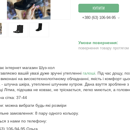
КУПИТИ
+380 (63) 106-94-95
повернення товару протягом
тає інтернет магазин Шуз-хол
авляємо вашій увазі дуже зручні утепленні
галоші
. Під час дощу, по
 виконані на високотехнологічному обладнанні, якість і комфорт цьог
 - штучна шкіра, утепленні штучним хутром. Дана взуття зроблене з
і Літма, підошва не ковзає, не тріскається, легко миються, а головне
на сітка: 37-44
и: можна вибрати будь-які розміри
льне замовлення: 8 пару одного кольору.
ться з нами по телефону:
63) 106-94-95 Ольга