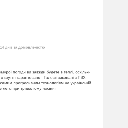
 14 днів
за домовленістю
хмурої погоди ви завжди будете в теплі, оскільки
о взуття гарантовано . Галоші виконані з ПВХ,
 самим прогресивним технологіям на українській
 легкі при триваліому носінні.