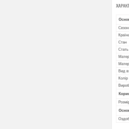
ХАРАК
Осно
Сезон
Країн
Стан
Стать
Матер
Матер
Вид в
Колір
Вироб
Кори
Розмі
Основ
Оздоб