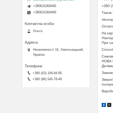
+380 (
+380631069495
+380631069495
Також 
obuvo
Оплата
Ольга
На кар
Наклад
При са
Способ
Незалежності 16, Хмельницький,
Україна
Самови
НОВА
Деліве
Замовл
+380 (63) 106-94-95
+380 (96) 545-78-49
Зверні
посере
Виробн