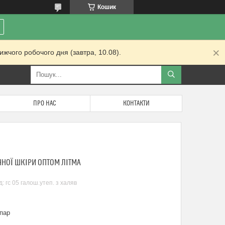
Кошик
жчого робочого дня (завтра, 10.08).
ПРО НАС
КОНТАКТИ
ЧНОЇ ШКІРИ ОПТОМ ЛІТМА
д:
гс 05 галош.утеп. з халяв
пар