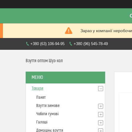
Зараз у компанії неробочи
+380 (63) 106-94-95
+380 (96) 545-78-49
Взуття оптом Шуз-хол
Товари
Пакет
Взуття зимове
Чоботи гумові
Галоші
Домашнє взуття