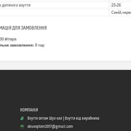
р дитячого взуття
23-26
Синій,черв
МАЦІЯ ДЛЯ ЗАМОВЛЕННЯ
30 ₴/пара
льне замовлення:
8 пар
Взуття оптом Шуз-хол | Взуття від виробника
obuvoptom2017@gmail.com