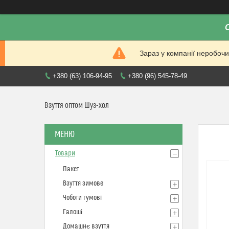
Зараз у компанії неробочи
+380 (63) 106-94-95
+380 (96) 545-78-49
Взуття оптом Шуз-хол
Товари
Пакет
Взуття зимове
Чоботи гумові
Галоші
Домашнє взуття