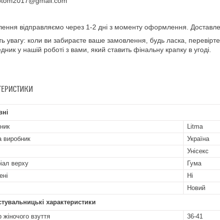
ptom2017@gmail.com
ення відправляємо через 1-2 дні з моменту оформлення. Доставле
ть увагу: коли ви забираєте ваше замовлення, будь ласка, перевірте 
дник у нашій роботі з вами, який ставить фінальну крапку в угоді.
ТЕРИСТИКИ
вні
ник
Litma
а виробник
Україна
Унісекс
іал верху
Гума
ені
Ні
Новий
стувальницькі характеристики
р жіночого взуття
36-41