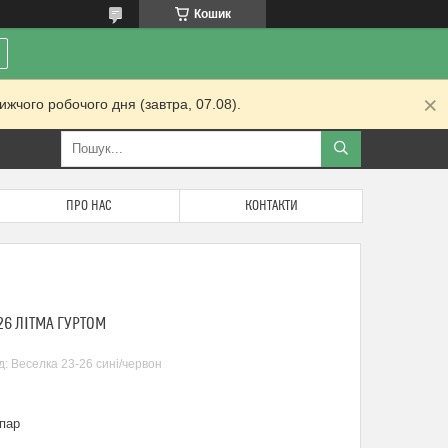
Кошик
жчого робочого дня (завтра, 07.08).
ПРО НАС
КОНТАКТИ
26 ЛІТМА ГУРТОМ
д:
Веселка 23-26 сині/червон
пар