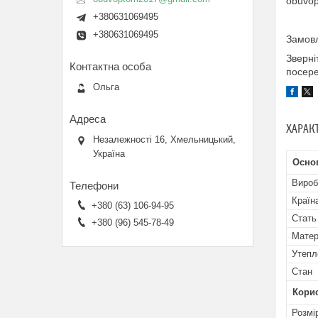
obuvo
+380631069495
+380631069495
Замовл
Зверні
посере
Ольга
ХАРАК
Незалежності 16, Хмельницький,
Україна
Осно
Вироб
Країн
+380 (63) 106-94-95
Стать
+380 (96) 545-78-49
Матер
Утепл
Стан
Кори
Розмі