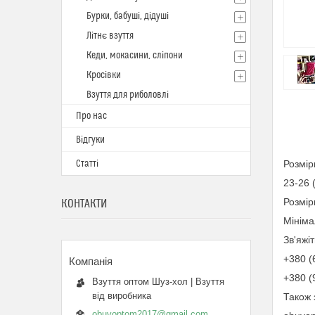
Бурки, бабуші, дідуші
Літнє взуття
Кеди, мокасини, сліпони
Кросівки
Взуття для риболовлі
Про нас
Відгуки
Статті
Розмір
23-26 (
Розмір
КОНТАКТИ
Мініма
Зв'яжі
+380 (
+380 (
Взуття оптом Шуз-хол | Взуття
від виробника
Також 
obuvoptom2017@gmail.com