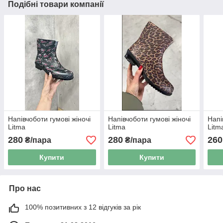
Подібні товари компанії
Напівчоботи гумові жіночі
Напівчоботи гумові жіночі
Напі
Litma
Litma
Litm
280
280
260
₴/пара
₴/пара
Купити
Купити
Про нас
100% позитивних з 12 відгуків за рік