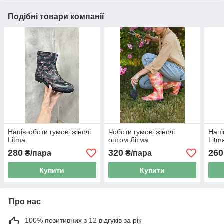
Подібні товари компанії
Напівчоботи гумові жіночі
Чоботи гумові жіночі
Напі
Litma
оптом Літма
Litm
280
320
260
₴/пара
₴/пара
Купити
Купити
Про нас
100% позитивних з 12 відгуків за рік