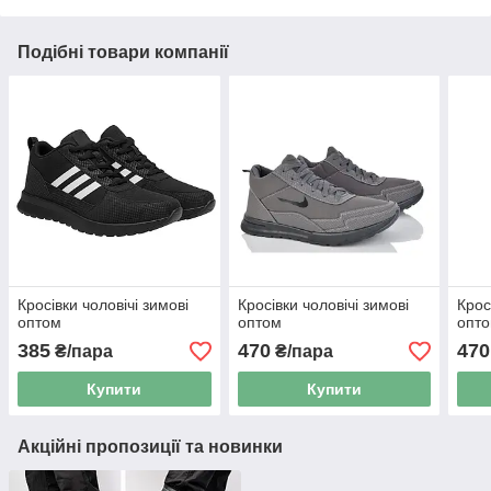
Подібні товари компанії
Кросівки чоловічі зимові
Кросівки чоловічі зимові
Крос
оптом
оптом
опт
385
470
470
₴/пара
₴/пара
Купити
Купити
Акційні пропозиції та новинки