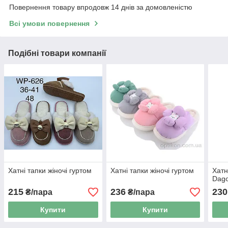
Повернення товару впродовж 14 днів за домовленістю
Всі умови повернення
Подібні товари компанії
Хатні тапки жіночі гуртом
Хатні тапки жіночі гуртом
Хатн
Dag
215
236
230
₴/пара
₴/пара
Купити
Купити