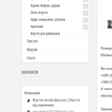
Бурки, бабуші, дідуші
Літнє взуття
Кеди, мокасини, сліпони
Кросівки
Взуття для риболовлі
Про нас
Розмір
Відгуки
Мініма
Статті
Ви мож
КОНТАКТИ
+380 (
+380 (
А тако
obuvo
Взуття оптом Шуз-хол | Взуття
від виробника
Замовл
obuvoptom2017@gmail.com