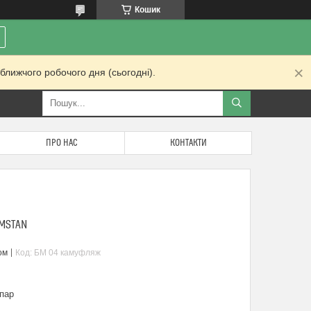
Кошик
ближчого робочого дня (сьогодні).
ПРО НАС
КОНТАКТИ
AMSTAN
ом
Код:
БМ 04 камуфляж
пар