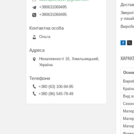
Достав
+380631069495
Зверні
+380631069495
у наші
Виробн
Ольга
ХАРАК
Незалежності 16, Хмельницький,
Україна
Осно
Вироб
+380 (63) 106-94-95
Країн
+380 (96) 545-78-49
Вид в
Сезон
Матер
Матер
Матер
Форма