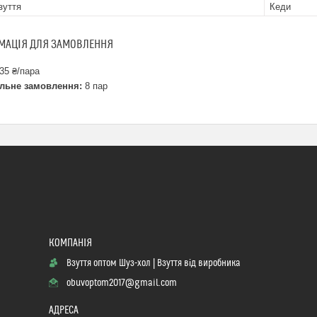
зуття
Кеди
МАЦІЯ ДЛЯ ЗАМОВЛЕННЯ
35 ₴/пара
льне замовлення:
8 пар
Взуття оптом Шуз-хол | Взуття від виробника
obuvoptom2017@gmail.com