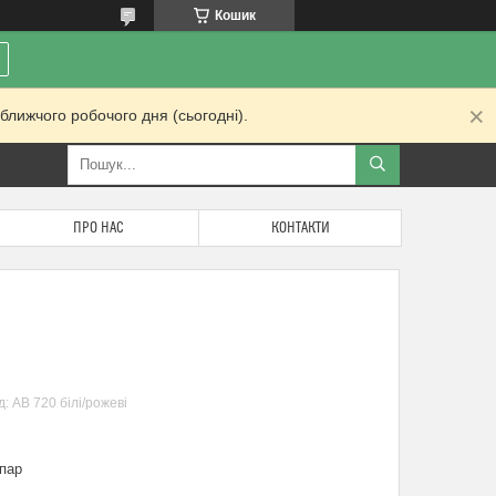
Кошик
ближчого робочого дня (сьогодні).
ПРО НАС
КОНТАКТИ
д:
АВ 720 білі/рожеві
пар