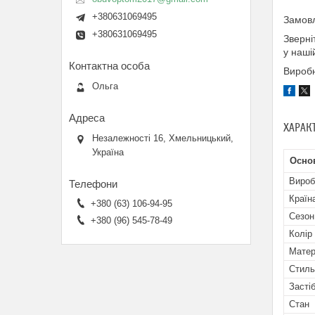
+380631069495
Замовл
+380631069495
Зверні
у наші
Виробн
Ольга
ХАРАК
Незалежності 16, Хмельницький,
Україна
Осно
Вироб
Країн
+380 (63) 106-94-95
Сезон
+380 (96) 545-78-49
Колір
Матер
Стиль
Засті
Стан