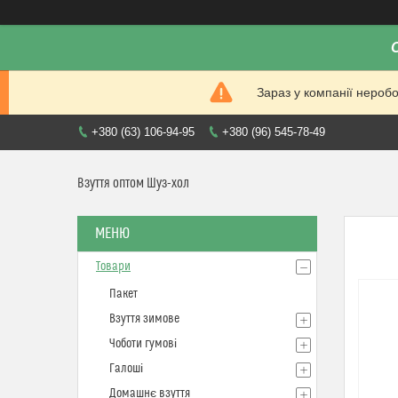
Зараз у компанії нероб
+380 (63) 106-94-95
+380 (96) 545-78-49
Взуття оптом Шуз-хол
Товари
Пакет
Взуття зимове
Чоботи гумові
Галоші
Домашнє взуття