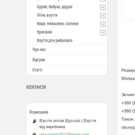
Бурки, бабуші, дідуші
Літнє взуття
Кеди, мокасини, сліпони
Кросівки
Взуття для риболовлі
Про нас
Відгуки
Статті
Розмірн
Мініма
КОНТАКТИ
Зв'яжі
+380 (
+380 (
Також 
Взуття оптом Шуз-хол | Взуття
від виробника
obuvo
obuvoptom2017@gmail.com