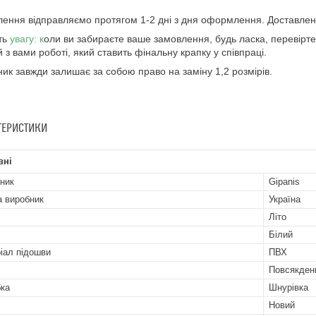
ення відправляємо протягом 1-2 дні з дня оформлення. Доставлен
ть
увагу: к
оли ви забираєте ваше замовлення, будь ласка, перевірте 
й з вами роботі, який ставить фінальну крапку у співпраці.
ик завжди залишає за собою право на заміну 1,2 розмірів.
ТЕРИСТИКИ
вні
ник
Gipanis
а виробник
Україна
Літо
Білий
іал підошви
ПВХ
Повсякден
бка
Шнурівка
Новий