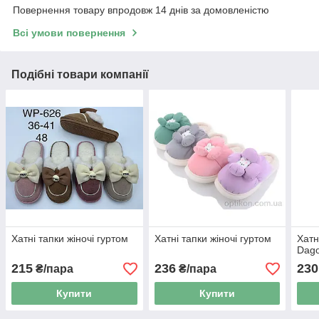
Повернення товару впродовж 14 днів за домовленістю
Всі умови повернення
Подібні товари компанії
Хатні тапки жіночі гуртом
Хатні тапки жіночі гуртом
Хатн
Dag
215
236
230
₴/пара
₴/пара
Купити
Купити