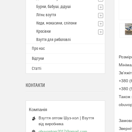
Бурки, бабуші, дідуші
Літнє взуття
Кеди, мокасини, сліпони
Кросівки
Взуття для риболовлі
Про нас
Розмірн
Відгуки
Мініма
Статті
Зв'яжі
+380 (
КОНТАКТИ
+380 (
Також 
obuvo
Взуття оптом Шуз-хол | Взуття
Замовл
від виробника
Зверні
obuvoptom2017@gmail.com