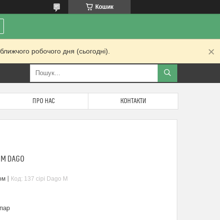
Кошик
ближчого робочого дня (сьогодні).
ПРО НАС
КОНТАКТИ
ОМ DAGO
ом
Код:
137 сірі Dago М
пар