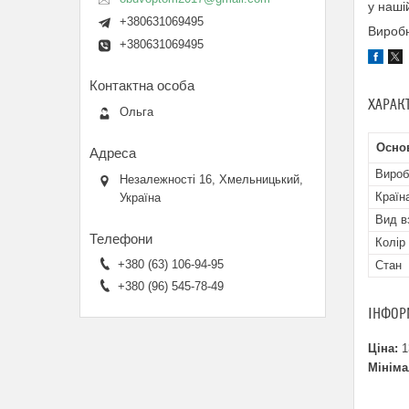
у наші
+380631069495
Виробн
+380631069495
ХАРАК
Ольга
Осно
Вироб
Незалежності 16, Хмельницький,
Країн
Україна
Вид в
Колір
+380 (63) 106-94-95
Стан
+380 (96) 545-78-49
ІНФОР
Ціна:
1
Мініма