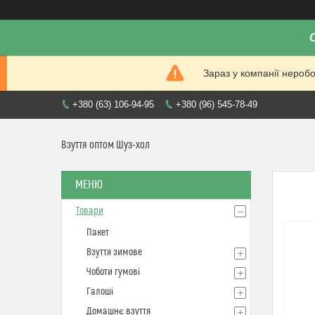
Зараз у компанії нероб
+380 (63) 106-94-95
+380 (96) 545-78-49
Взуття оптом Шуз-хол
Товари
Пакет
Взуття зимове
Чоботи гумові
Галоші
Домашнє взуття