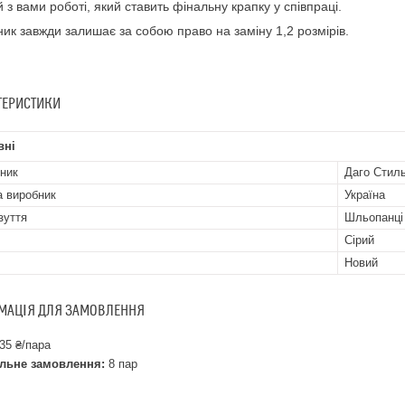
й з вами роботі, який ставить фінальну крапку у співпраці.
ик завжди залишає за собою право на заміну 1,2 розмірів.
ТЕРИСТИКИ
вні
ник
Даго Стил
а виробник
Україна
зуття
Шльопанці
Сірий
Новий
МАЦІЯ ДЛЯ ЗАМОВЛЕННЯ
35 ₴/пара
льне замовлення:
8 пар