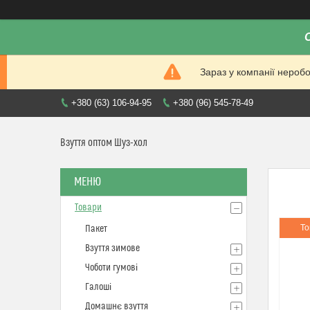
Зараз у компанії нероб
+380 (63) 106-94-95
+380 (96) 545-78-49
Взуття оптом Шуз-хол
Товари
То
Пакет
Взуття зимове
Чоботи гумові
Галоші
Домашнє взуття