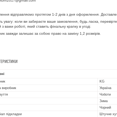
ptom2017@gmail.com
ення відправляємо протягом 1-2 днів з дня оформлення. Доставле
ть увагу: коли ви забираєте ваше замовлення, будь ласка, перевірте 
й з вами роботі, який ставить фінальну крапку в угоді.
ик завжди залишає за собою право на заміну 1,2 розмірів.
ТЕРИСТИКИ
вні
ник
KG
а виробник
Україна
зуття
Чоботи
Зима
Чорний
іал підкладки
Штучне ху