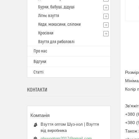
Бурки, бабуші, дідуші
Літнє взуття
Кеди, мокасини, сліпони
Кросівки
Взуття для риболовлі
Про нас
Відгуки
Статті
Розмір
Мініма
Колір 
КОНТАКТИ
Зв'яжі
+380 (
+380 (
Взуття оптом Шуз-хол | Взуття
від виробника
Також 
obuvoptom2017@gmail.com