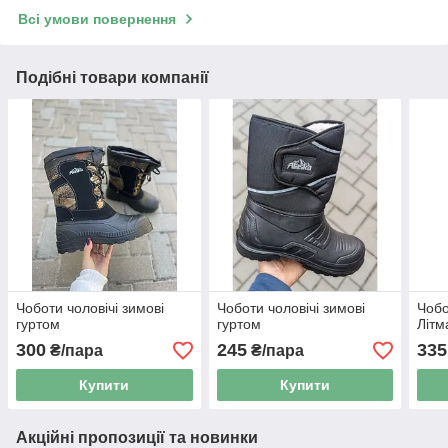
Всі умови повернення
Подібні товари компанії
Чоботи чоловічі зимові
Чоботи чоловічі зимові
Чобо
гуртом
гуртом
Літм
300
245
335
₴/пара
₴/пара
Купити
Купити
Акційні пропозиції та новинки