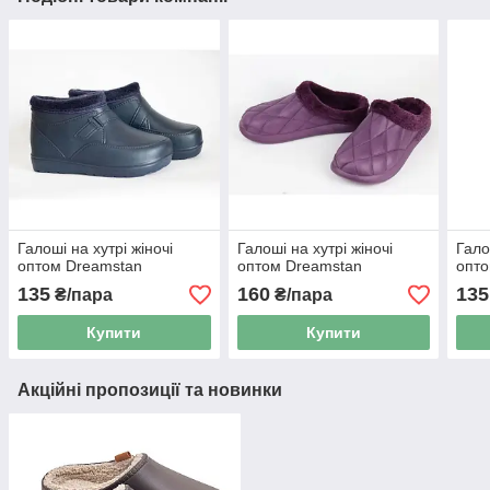
Галоші на хутрі жіночі
Галоші на хутрі жіночі
Гало
оптом Dreamstan
оптом Dreamstan
опто
135
160
135
₴/пара
₴/пара
Купити
Купити
Акційні пропозиції та новинки