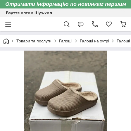
Отримати інформацію по новинкам першим
Взуття оптом Шуз-хол
Товари та послуги
Галоші
Галоші на хутрі
Галоші 