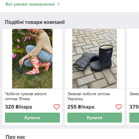
Всі умови повернення
Подібні товари компанії
Чоботи гумові жіночі
Зимові чоботи оптом
Зимо
оптом Літма
Україна
320
255
370
₴/пара
₴/пара
Купити
Купити
Про нас