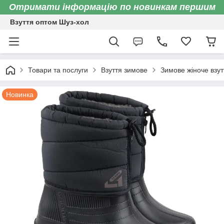
Отримати інформацію по новинкам першим
Взуття оптом Шуз-хол
Товари та послуги
Взуття зимове
Зимове жіноче взут
Новинка