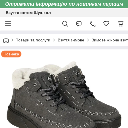
Отримати інформацію по новинкам першим
Взуття оптом Шуз-хол
Товари та послуги
Взуття зимове
Зимове жіноче взут
Новинка