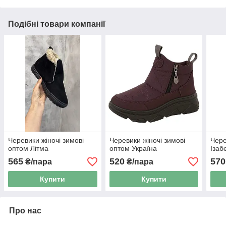
Подібні товари компанії
Черевики жіночі зимові
Черевики жіночі зимові
Чере
оптом Літма
оптом Україна
Ізаб
565
520
570
₴/пара
₴/пара
Купити
Купити
Про нас