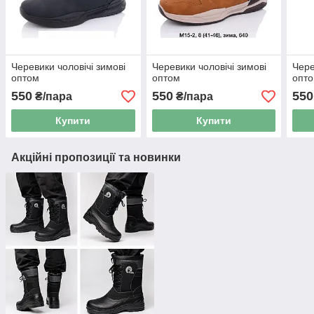
Черевики чоловічі зимові
Черевики чоловічі зимові
Чере
оптом
оптом
опт
550
550
550
₴/пара
₴/пара
Купити
Купити
Акційні пропозиції та новинки