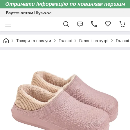
Отримати інформацію по новинкам першим
Взуття оптом Шуз-хол
Товари та послуги
Галоші
Галоші на хутрі
Галоші 