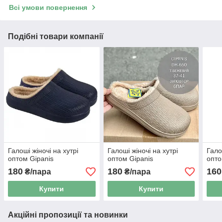
Всі умови повернення
Подібні товари компанії
Галоші жіночі на хутрі
Галоші жіночі на хутрі
Гало
оптом Gipanis
оптом Gipanis
опто
180
180
160
₴/пара
₴/пара
Купити
Купити
Акційні пропозиції та новинки