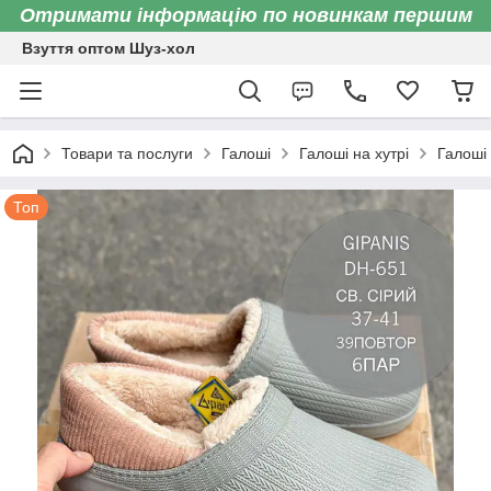
Отримати інформацію по новинкам першим
Взуття оптом Шуз-хол
Товари та послуги
Галоші
Галоші на хутрі
Галоші 
Топ