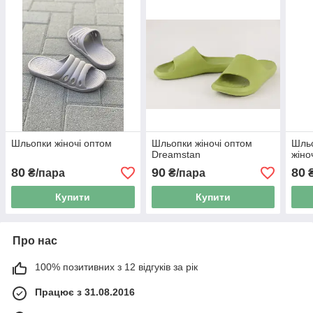
Шльопки жіночі оптом
Шльопки жіночі оптом
Шльо
Dreamstan
жіно
80
90
80
₴/пара
₴/пара
₴
Купити
Купити
Про нас
100% позитивних з 12 відгуків за рік
Працює з 31.08.2016