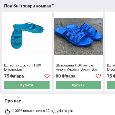
Подібні товари компанії
Шльопанці жіночі ПВХ
Шльопанці ПВХ оптом
Шльо
Dreamstan
жіночі Україна Dreamstan
Dre
75
80
75
₴/пара
₴/пара
₴
Купити
Купити
Про нас
100% позитивних з 12 відгуків за рік