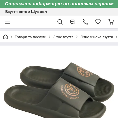
Отримати інформацію по новинкам першим
Взуття оптом Шуз-хол
Товари та послуги
Літнє взуття
Літнє жіноче взуття