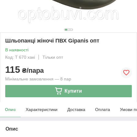
Шльопанці жіночі ПВХ Gipanis опт
В наявності
Код: Т 670 хакі
Тільки опт
115
₴/пара
Мінімальне замовлення — 8 пар
Купити
Опис
Характеристики
Доставка
Оплата
Умови п
Опис