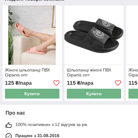
Жіночі шльопанці ПВХ
Шльопанці жіночі ПВХ
Жіно
Gipanis опт
Gipanis опт
Gipa
125
115
115
₴/пара
₴/пара
Купити
Купити
Про нас
100% позитивних з 12 відгуків за рік
Працює з 31.08.2016