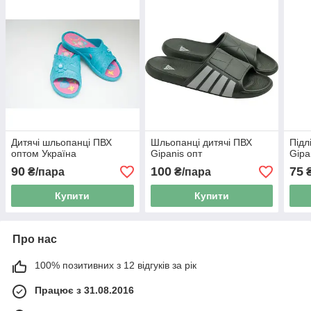
Дитячі шльопанці ПВХ
Шльопанці дитячі ПВХ
Підл
оптом Україна
Gipanis опт
Gipa
90
100
75
₴/пара
₴/пара
₴
Купити
Купити
Про нас
100% позитивних з 12 відгуків за рік
Працює з 31.08.2016