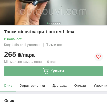
Тапки жіночі закриті оптом Litma
В наявності
Код: Lidia сині утеплені
Тільки опт
265
₴/пара
Мінімальне замовлення — 6 пар
Купити
Опис
Характеристики
Доставка
Оплата
Умови п
Опис