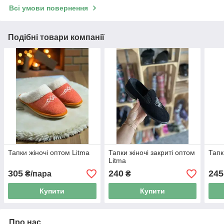
Всі умови повернення
Подібні товари компанії
Тапки жіночі оптом Litma
Тапки жіночі закриті оптом
Тапк
Litma
305
240
245
₴/пара
₴
Купити
Купити
Про нас