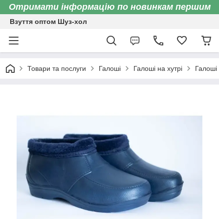
Отримати інформацію по новинкам першим
Взуття оптом Шуз-хол
Товари та послуги
Галоші
Галоші на хутрі
Галоші 