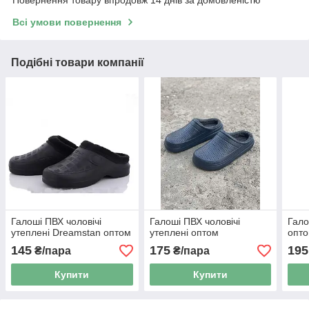
Всі умови повернення
Подібні товари компанії
Галоші ПВХ чоловічі
Галоші ПВХ чоловічі
Гало
утеплені Dreamstan оптом
утеплені оптом
опто
145
175
195
₴/пара
₴/пара
Купити
Купити