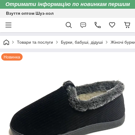
Отримати інформацію по новинкам першим
Взуття оптом Шуз-хол
Товари та послуги
Бурки, бабуші, дідуші
Жіночі бурк
Новинка