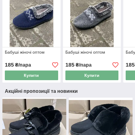
Бабуші жіночі оптом
Бабуші жіночі оптом
Бабу
185
185
185
₴/пара
₴/пара
Купити
Купити
Акційні пропозиції та новинки