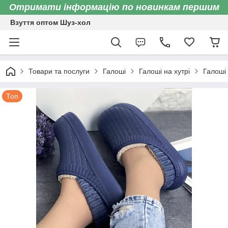
Отримати інформацію по новинкам першим
Взуття оптом Шуз-хол
Товари та послуги
Галоші
Галоші на хутрі
Галоші 
Топ