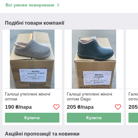
Всі умови повернення
Подібні товари компанії
Галоші утеплені жіночі
Галоші утеплені жіночі
Гало
оптом
оптом Dago
опт
190
205
205
₴/пара
₴/пара
Купити
Купити
Акційні пропозиції та новинки