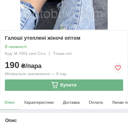
Галоші утеплені жіночі оптом
В наявності
Код: М 7001 сині Сл-к
Тільки опт
190
₴/пара
Мінімальне замовлення — 8 пар
Купити
Опис
Характеристики
Доставка
Оплата
Умови п
Опис