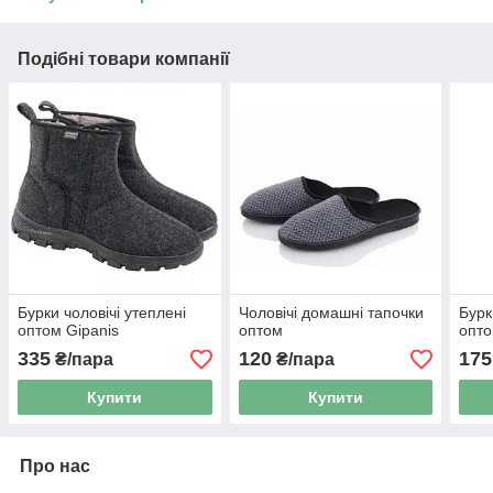
Подібні товари компанії
Бурки чоловічі утеплені
Чоловічі домашні тапочки
Бурк
оптом Gipanis
оптом
опт
335
120
175
₴/пара
₴/пара
Купити
Купити
Про нас