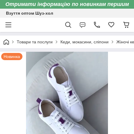
Отримати інформацію по новинкам першим
Взуття оптом Шуз-хол
Товари та послуги
Кеди, мокасини, сліпони
Жіночі к
Новинка