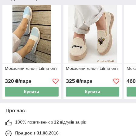
Мокасини жіночі Litma опт
Мокасини жіночі Litma опт
Мока
320
325
460
₴/пара
₴/пара
Купити
Купити
Про нас
100% позитивних з 12 відгуків за рік
Працює з 31.08.2016