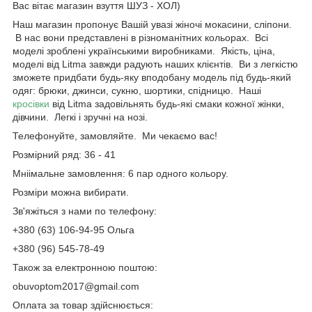
Вас вітає магазин взуття ШУЗ - ХОЛ)
Наш магазин пропонує Вашій увазі жіночі мокасини, сліпони.
В нас вони представлені в різноманітних кольорах. Всі
моделі зроблені українськими виробниками. Якість, ціна,
моделі від Litma завжди радують наших клієнтів. Ви з легкістю
зможете придбати будь-яку вподобану модель під будь-який
одяг: брюки, джинси, сукню, шортики, спідницю. Наші
кросівки
від Litma задовільнять будь-які смаки кожної жінки,
дівчини. Легкі і зручні на нозі.
Телефонуйте, замовляйте. Ми чекаємо вас!
Розмірний ряд: 36 - 41
Мніімальне замовлення: 6 пар одного кольору.
Розміри можна вибирати.
Зв'яжіться з нами по телефону:
+380 (63) 106-94-95 Ольга
+380 (96) 545-78-49
Також за електронною поштою:
obuvoptom2017@gmail.com
Оплата за товар здійснюється: