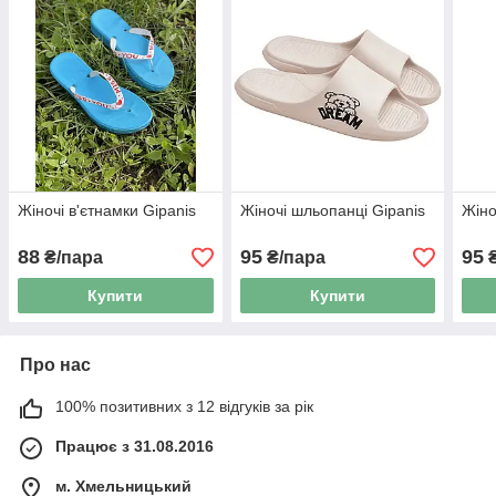
Жіночі в'єтнамки Gipanis
Жіночі шльопанці Gipanis
Жіно
88
95
95
₴/пара
₴/пара
₴
Купити
Купити
Про нас
100% позитивних з 12 відгуків за рік
Працює з 31.08.2016
м. Хмельницький