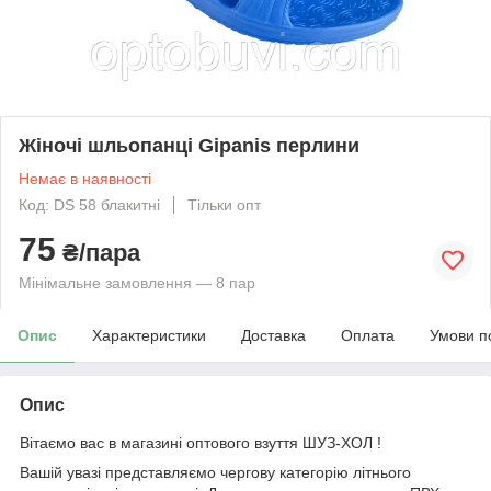
Жіночі шльопанці Gipanis перлини
Немає в наявності
Код: DS 58 блакитні
Тільки опт
75
₴/пара
Мінімальне замовлення — 8 пар
Опис
Характеристики
Доставка
Оплата
Умови п
Опис
Вітаємо вас в магазині оптового взуття ШУЗ-ХОЛ !
Вашій увазі представляємо чергову категорію літнього