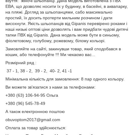
взуття: жіночі шльопанці. Дана модель виготовлена ​​з ПВХ
ЕВА, що дозволяє носити їх у будинку, в басейні, в аквапарку,
на пляжі. Догляд за шльопанцями, сабо максимально
простий, їх досить протерти мильним розчином і дати
висохнути. Якість шльопанців від Gipanis перевірено роками і
наші низькі оптові ціни дозволять і вам придбати чудові дитячі
тапки ПВХ від Gipanis. Дана модель може бути в синьому,
фіолетовому, голубому, рожевому, білому кольорі.
Замовляйте на сайті, закинувши товар, який сподобався в
кошик, або телефонуйте !!! Ми чекаємо вас...
Розмірний ряд :
37 - 1, 38 - 2, 39 - 2, 40- 2, 41 -1
Мінімальна кількість для замовлення: 8 пар одного кольору.
Ви можете зв'язатися з нами за телефонами:
+380 (63) 106-94-95 Ольга
+380 (96) 545-78-49
А також електронною поштою
obuvoptom2017@gmail.com
Оплата за товар здійснюється: