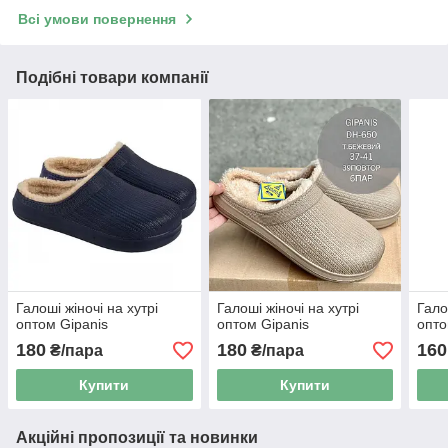
Всі умови повернення
Подібні товари компанії
Галоші жіночі на хутрі
Галоші жіночі на хутрі
Гало
оптом Gipanis
оптом Gipanis
опто
180
180
160
₴/пара
₴/пара
Купити
Купити
Акційні пропозиції та новинки