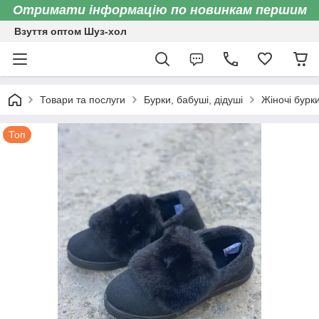
Отримати інформацію по новинкам першим
Взуття оптом Шуз-хол
Товари та послуги
Бурки, бабуші, дідуші
Жіночі бурк
Топ