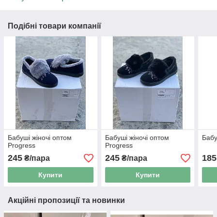
Подібні товари компанії
Бабуші жіночі оптом
Бабуші жіночі оптом
Бабу
Progress
Progress
245
245
185
₴/пара
₴/пара
Купити
Купити
Акційні пропозиції та новинки