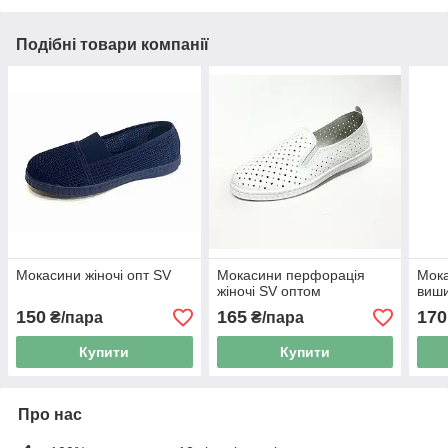
Подібні товари компанії
Мокасини жіночі опт SV
Мокасини перфорація
Мока
жіночі SV оптом
виш
150
165
170
₴/пара
₴/пара
Купити
Купити
Про нас