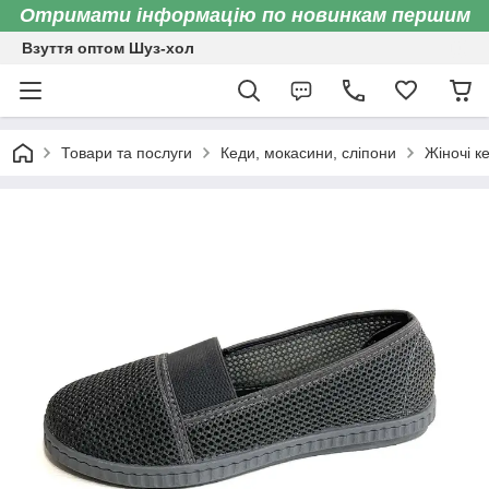
Отримати інформацію по новинкам першим
Взуття оптом Шуз-хол
Товари та послуги
Кеди, мокасини, сліпони
Жіночі к