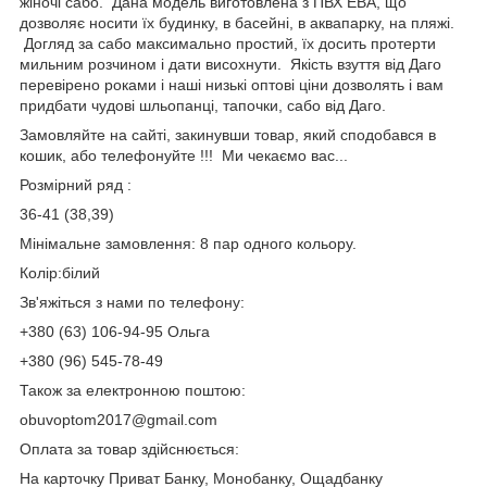
жіночі сабо. Дана модель виготовлена ​​з ПВХ ЕВА, що
дозволяє носити їх будинку, в басейні, в аквапарку, на пляжі.
Догляд за сабо максимально простий, їх досить протерти
мильним розчином і дати висохнути. Якість взуття від Даго
перевірено роками і наші низькі оптові ціни дозволять і вам
придбати чудові шльопанці, тапочки, сабо від Даго.
Замовляйте на сайті, закинувши товар, який сподобався в
кошик, або телефонуйте !!! Ми чекаємо вас...
Розмірний ряд :
36-41 (38,39)
Мінімальне замовлення: 8 пар одного кольору.
Колір:білий
Зв'яжіться з нами по телефону:
+380 (63) 106-94-95 Ольга
+380 (96) 545-78-49
Також за електронною поштою:
obuvoptom2017@gmail.com
Оплата за товар здійснюється:
На карточку Приват Банку, Монобанку, Ощадбанку