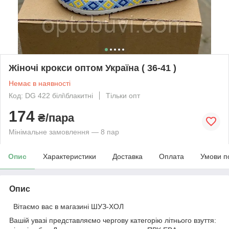
Жіночі крокси оптом Україна ( 36-41 )
Немає в наявності
Код: DG 422 білі\блакитні
Тільки опт
174
₴/пара
Мінімальне замовлення — 8 пар
Опис
Характеристики
Доставка
Оплата
Умови п
Опис
Вітаємо вас в магазині ШУЗ-ХОЛ
Вашій увазі представляємо чергову категорію літнього взуття: