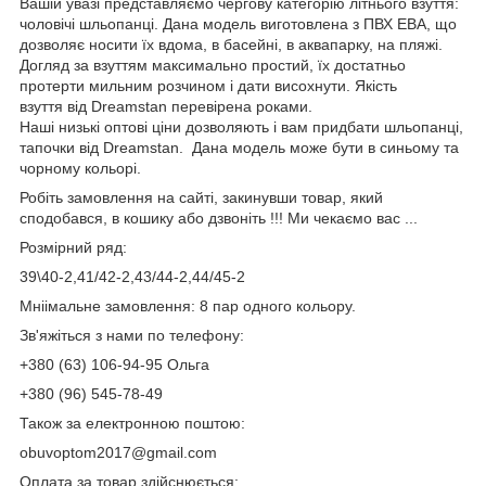
Вашій увазі представляємо чергову категорію літнього взуття:
чоловічі шльопанці. Дана модель виготовлена ​​з ПВХ ЕВА, що
дозволяє носити їх вдома, в басейні, в аквапарку, на пляжі.
Догляд за взуттям максимально простий, їх достатньо
протерти мильним розчином і дати висохнути. Якість
взуття від Dreamstan перевірена роками.
Наші низькі оптові ціни дозволяють і вам придбати шльопанці,
тапочки від Dreamstan. Дана модель може бути в синьому та
чорному кольорі.
Робіть замовлення на сайті, закинувши товар, який
сподобався, в кошику або дзвоніть !!! Ми чекаємо вас ...
Розмірний ряд:
39\40-2,41/42-2,43/44-2,44/45-2
Мніімальне замовлення: 8 пар одного кольору.
Зв'яжіться з нами по телефону:
+380 (63) 106-94-95 Ольга
+380 (96) 545-78-49
Також за електронною поштою:
obuvoptom2017@gmail.com
Оплата за товар здійснюється: