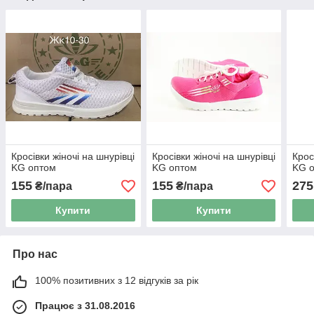
Кросівки жіночі на шнурівці
Кросівки жіночі на шнурівці
Крос
KG оптом
KG оптом
KG 
155
155
275
₴/пара
₴/пара
Купити
Купити
Про нас
100% позитивних з 12 відгуків за рік
Працює з 31.08.2016