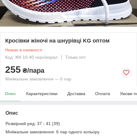
Кросівки жіночі на шнурівці KG оптом
Немає в наявності
Код: ЖК 10-40 чорн\корал
Тільки опт
255
₴/пара
Мінімальне замовлення — 6 пар
Опис
Характеристики
Доставка
Оплата
Умови п
Опис
Розмірний ряд: 37 - 41 (39)
Мніімальне замовлення: 6 пар одного кольору.