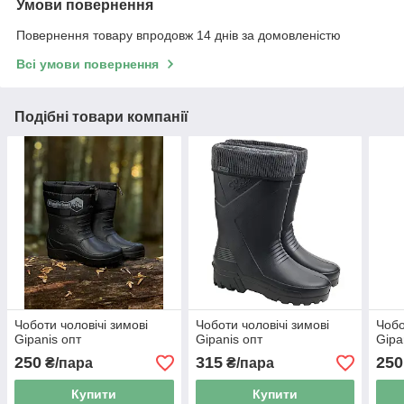
Умови повернення
Повернення товару впродовж 14 днів за домовленістю
Всі умови повернення
Подібні товари компанії
Чоботи чоловічі зимові
Чоботи чоловічі зимові
Чобо
Gipanis опт
Gipanis опт
Gipa
250
315
250
₴/пара
₴/пара
Купити
Купити