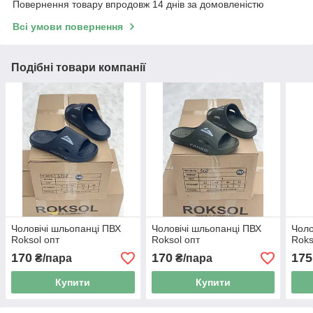
Повернення товару впродовж 14 днів за домовленістю
Всі умови повернення
Подібні товари компанії
Чоловічі шльопанці ПВХ
Чоловічі шльопанці ПВХ
Чоло
Roksol опт
Roksol опт
Roks
170
170
175
₴/пара
₴/пара
Купити
Купити