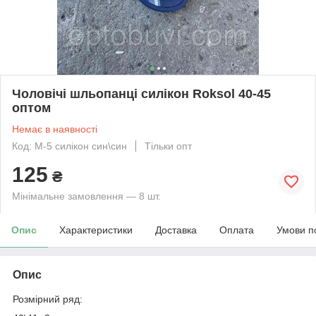
Чоловічі шльопанці силікон Roksol 40-45
оптом
Немає в наявності
Код: М-5 силікон син\син
Тільки опт
125
₴
Мінімальне замовлення — 8 шт.
Опис
Характеристики
Доставка
Оплата
Умови п
Опис
Розмірний ряд: