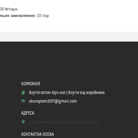
00 ₴/пара
льне замовлення:
10 пар
Взуття оптом Шуз-хол | Взуття від виробника
obuvoptom2017@gmail.com
Незалежності 16, Хмельницький, Україна