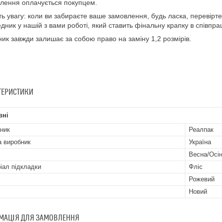
лення оплачується покупцем.
ть увагу: коли ви забираєте ваше замовлення, будь ласка, перевірте 
дник у нашій з вами роботі, який ставить фінальну крапку в співпрац
ик завжди залишає за собою право на заміну 1,2 розмірів.
ТЕРИСТИКИ
вні
ник
Реалпак
а виробник
Україна
Весна/Осі
іал підкладки
Фліс
Рожевий
Новий
МАЦІЯ ДЛЯ ЗАМОВЛЕННЯ