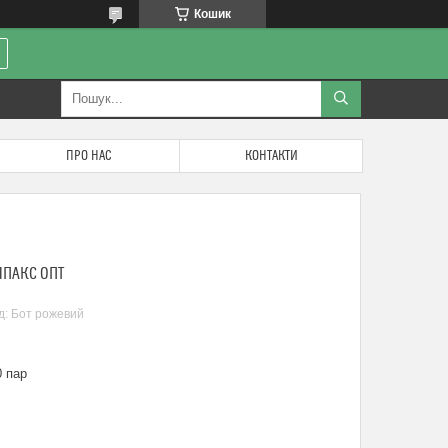
Кошик
ПРО НАС
КОНТАКТИ
ЛПАКС ОПТ
д:
Бот рожевий
 пар