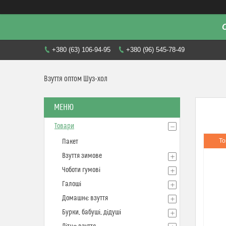
+380 (63) 106-94-95
+380 (96) 545-78-49
Взуття оптом Шуз-хол
Товари
То
Пакет
Взуття зимове
Чоботи гумові
Галоші
Домашнє взуття
Бурки, бабуші, дідуші