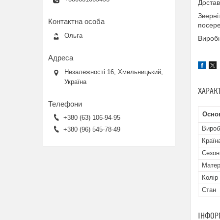
Достав
Зверні
посере
Ольга
Виробн
Незалежності 16, Хмельницький,
Україна
ХАРАК
Осно
+380 (63) 106-94-95
Вироб
+380 (96) 545-78-49
Країн
Сезон
Матер
Колір
Стан
ІНФОР