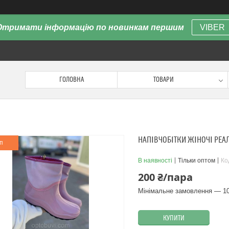
Отримати інформацію по новинкам першим
VIBER
ГОЛОВНА
ТОВАРИ
НАПІВЧОБІТКИ ЖІНОЧІ РЕА
п
В наявності
Тільки оптом
Ко
200 ₴/пара
Мінімальне замовлення — 10
КУПИТИ