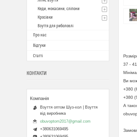
Літнє взуття
Кеди, мокасини, сліпони
Кросівки
Взуття для риболовлі
Про нас
Відгуки
Статті
Розмір
37 - 41
Мініма
КОНТАКТИ
Ви мож
+380 (
+380 (
А так
Взуття оптом Шуз-хол | Взуття
від виробника
obuvo
obuvoptom2017@gmail.com
+380631069495
Замовл
+380631069495