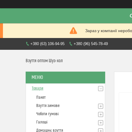
Зараз у компанії нероб
+380 (63) 106-94-95
+380 (96) 545-78-49
Взуття оптом Шуз-хол
Товари
Пакет
Взуття зимове
Чоботи гумові
Галоші
Домашнє взуття