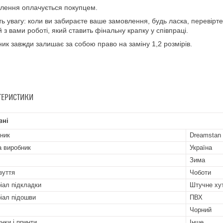
лення оплачується покупцем.
ть увагу: коли ви забираєте ваше замовлення, будь ласка, перевірте 
й з вами роботі, який ставить фінальну крапку у співпраці.
ик завжди залишає за собою право на заміну 1,2 розмірів.
ТЕРИСТИКИ
вні
ник
Dreamstan
а виробник
Україна
Зима
зуття
Чоботи
іал підкладки
Штучне ху
іал підошви
ПВХ
Чорний
нки і принти
Інше