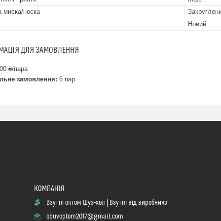
 миска/носка
Закруглен
Новий
МАЦІЯ ДЛЯ ЗАМОВЛЕННЯ
00 ₴/пара
льне замовлення:
6 пар
Взуття оптом Шуз-хол | Взуття від виробника
obuvoptom2017@gmail.com