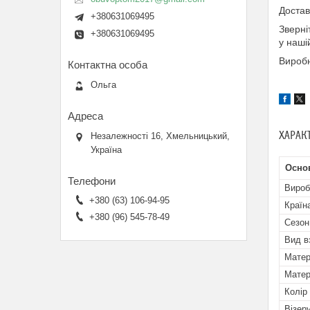
Достав
+380631069495
Зверні
+380631069495
у наші
Виробн
Ольга
ХАРАК
Незалежності 16, Хмельницький,
Україна
Осно
Вироб
+380 (63) 106-94-95
Країн
+380 (96) 545-78-49
Сезон
Вид в
Матер
Матер
Колір
Візеру