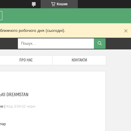
Кошик
ближчого робочого дня (сьогодні).
ПРО НАС
КОНТАКТИ
ЬКІ DREAMSTAN
ом
Код:
EVA 02 чорні
пар