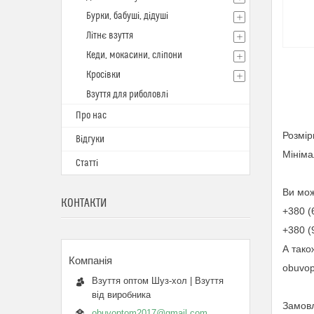
Бурки, бабуші, дідуші
Літнє взуття
Кеди, мокасини, сліпони
Кросівки
Взуття для риболовлі
Про нас
Розмір
Відгуки
Мініма
Статті
Ви мож
КОНТАКТИ
+380 (
+380 (
А тако
obuvo
Взуття оптом Шуз-хол | Взуття
від виробника
Замовл
obuvoptom2017@gmail.com