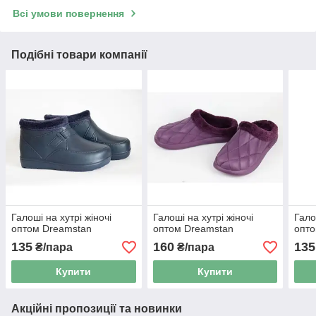
Всі умови повернення
Подібні товари компанії
Галоші на хутрі жіночі
Галоші на хутрі жіночі
Гало
оптом Dreamstan
оптом Dreamstan
опто
135
160
135
₴/пара
₴/пара
Купити
Купити
Акційні пропозиції та новинки