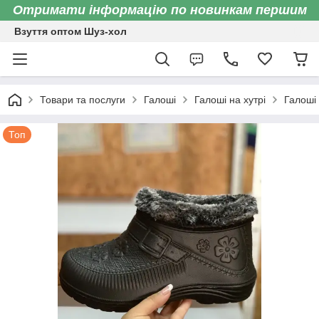
Отримати інформацію по новинкам першим
Взуття оптом Шуз-хол
Товари та послуги
Галоші
Галоші на хутрі
Галоші 
Топ