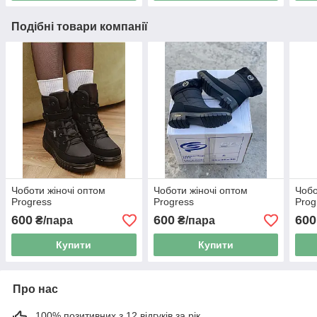
Подібні товари компанії
Чоботи жіночі оптом
Чоботи жіночі оптом
Чобо
Progress
Progress
Prog
600
600
600
₴/пара
₴/пара
Купити
Купити
Про нас
100% позитивних з 12 відгуків за рік