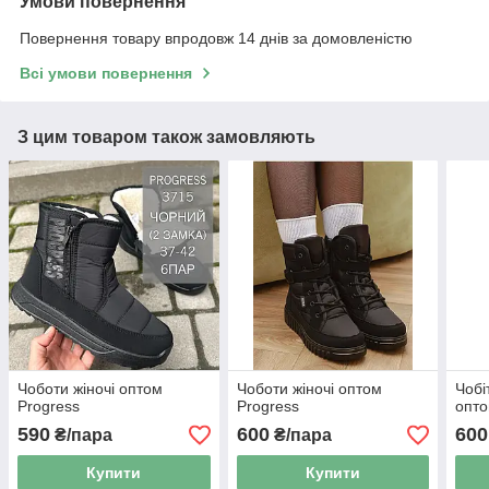
Умови повернення
Повернення товару впродовж 14 днів за домовленістю
Всі умови повернення
З цим товаром також замовляють
Чоботи жіночі оптом
Чоботи жіночі оптом
Чобі
Progress
Progress
опто
590
600
600
₴/пара
₴/пара
Купити
Купити