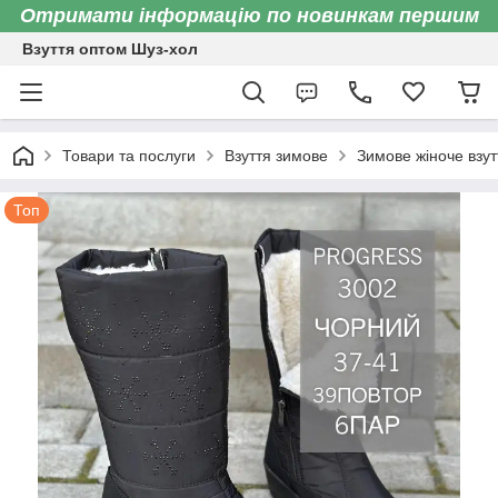
Отримати інформацію по новинкам першим
Взуття оптом Шуз-хол
Товари та послуги
Взуття зимове
Зимове жіноче взут
Топ